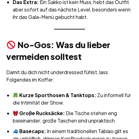
Das Extra:
Ein Sakko ist kein Muss, hebt das Outfit
aber sofort auf das nächste Level, besonders wenn
ihr das Gala-Menü gebucht habt.
No-Gos: Was du lieber
vermeiden solltest
Damit du dich nicht underdressed fühlst, lass
Folgendes im Koffer:
Kurze Sporthosen & Tanktops:
Zu informell für
die Intimität der Show.
Große Rucksäcke:
Die Tische stehen eng
beieinander; große Taschen sind unpraktisch.
Basecaps:
In einem traditionellen Tablao gilt es
als unhöflich, drinnen Kopfbedeckungen zu tragen.