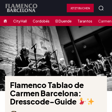
JETZT BUCHEN
Home
City Hall
Cordobés
El Duende
Tarantos
Carmen
Flamenco Tablao de
Carmen Barcelona:
Dresscode-Guide