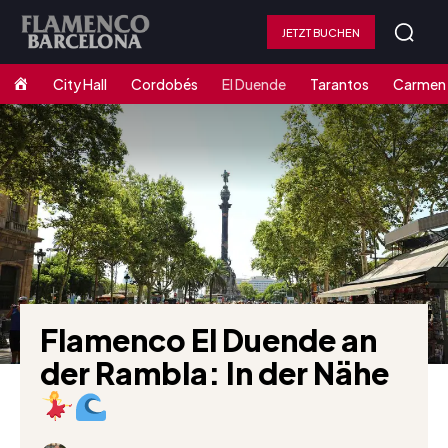
JETZT BUCHEN
Home
City Hall
Cordobés
El Duende
Tarantos
Carmen
Flamenco El Duende an
der Rambla: In der Nähe