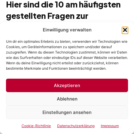
Hier sind die 10 am häufigsten
gestellten Fragen zur
Umgebung:
Einwilligung verwalten
Um dir ein optimales Erlebnis zu bieten, verwenden wir Technologien wie
1. Wie nah ist das Kolumbus-Denkmal
Cookies, um Geräteinformationen zu speichern und/oder darauf
am El Duende?
zuzugreifen. Wenn du diesen Technologien zustimmst, können wir Daten
wie das Surfverhalten oder eindeutige IDs auf dieser Website verarbeiten.
Wenn du deine Einwilligung nicht erteilst oder zurückziehst, können
Das
Kolumbus-Denkmal (Mirador de Colom)
ist
bestimmte Merkmale und Funktionen beeinträchtigt werden.
fast in Sichtweite. Es befindet sich nur ca.
150 Meter
südlich vom El Duende am Ende der Rambla. In weniger
Akzeptieren
als 2 Minuten zu Fuß erreichst du die Statue und den
angrenzenden Hafen. Viele Besucher nutzen die
Ablehnen
Gelegenheit, um mit dem Aufzug in der Säule die
Aussicht zu genießen, bevor sie zur Show gehen.
Einstellungen ansehen
2. Kann man vom El Duende aus zu
Cookie-Richtlinie
Datenschutzerklärung
Impressum