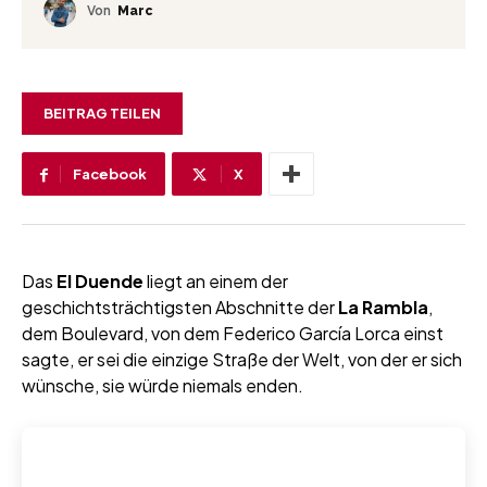
Von
Marc
BEITRAG TEILEN
Facebook
X
Das
El Duende
liegt an einem der
geschichtsträchtigsten Abschnitte der
La Rambla
,
dem Boulevard, von dem Federico García Lorca einst
sagte, er sei die einzige Straße der Welt, von der er sich
wünsche, sie würde niemals enden.