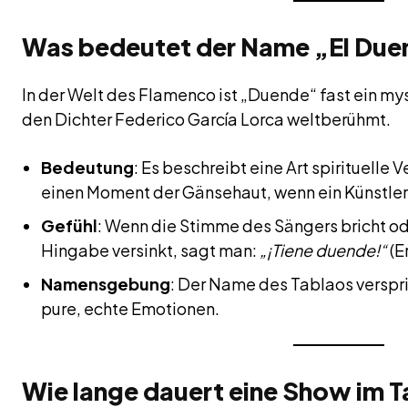
Was bedeutet der Name „El Du
In der Welt des Flamenco ist „Duende“ fast ein mys
den Dichter Federico García Lorca weltberühmt.
Bedeutung
: Es beschreibt eine Art spirituelle
einen Moment der Gänsehaut, wenn ein Künstler
Gefühl
: Wenn die Stimme des Sängers bricht ode
Hingabe versinkt, sagt man:
„¡Tiene duende!“
(E
Namensgebung
: Der Name des Tablaos verspri
pure, echte Emotionen.
Wie lange dauert eine Show im 