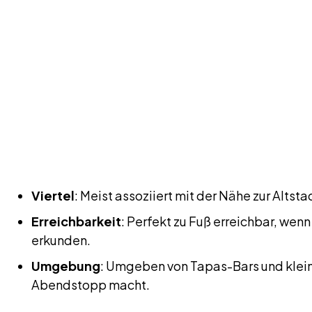
Viertel
: Meist assoziiert mit der Nähe zur Altstad
Erreichbarkeit
: Perfekt zu Fuß erreichbar, wen
erkunden.
Umgebung
: Umgeben von Tapas-Bars und klein
Abendstopp macht.