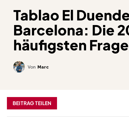
Tablao El Duende
Barcelona: Die 2
häufigsten Frag
Von
Marc
BEITRAG TEILEN