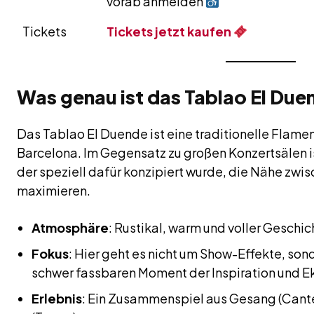
vorab anmelden
Tickets
Tickets jetzt kaufen
Was genau ist das Tablao El Du
Das Tablao El Duende ist eine traditionelle Flam
Barcelona. Im Gegensatz zu großen Konzertsälen ist
der speziell dafür konzipiert wurde, die Nähe zwi
maximieren.
Atmosphäre
: Rustikal, warm und voller Geschic
Fokus
: Hier geht es nicht um Show-Effekte, so
schwer fassbaren Moment der Inspiration und E
Erlebnis
: Ein Zusammenspiel aus Gesang (Cante)