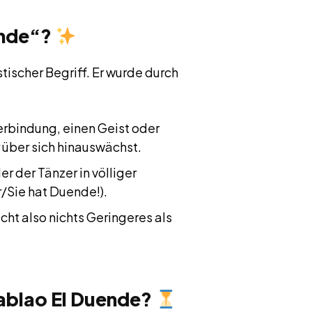
ende“?
tischer Begriff. Er wurde durch
 Verbindung, einen Geist oder
 über sich hinauswächst.
r der Tänzer in völliger
r/Sie hat Duende!).
cht also nichts Geringeres als
Tablao El Duende?