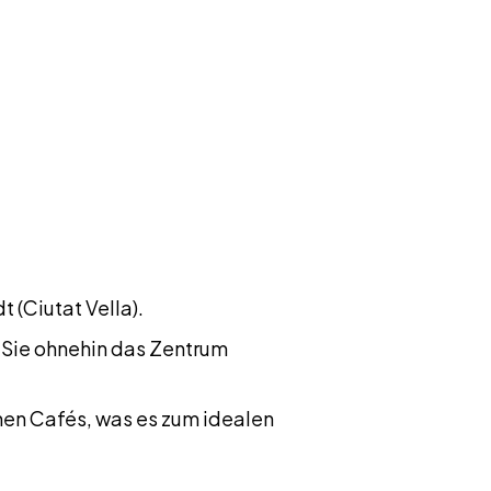
t (Ciutat Vella).
n Sie ohnehin das Zentrum
en Cafés, was es zum idealen