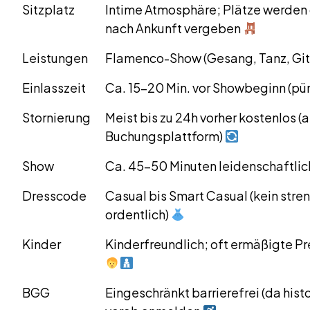
Sitzplatz
Intime Atmosphäre; Plätze werden 
nach Ankunft vergeben
Leistungen
Flamenco-Show (Gesang, Tanz, Gitar
Einlasszeit
Ca. 15–20 Min. vor Showbeginn (pün
Stornierung
Meist bis zu 24h vorher kostenlos 
Buchungsplattform)
Show
Ca. 45–50 Minuten leidenschaftli
Dresscode
Casual bis Smart Casual (kein stre
ordentlich)
Kinder
Kinderfreundlich; oft ermäßigte Pre
BGG
Eingeschränkt barrierefrei (da his