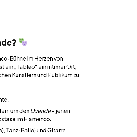
ende?
enco-Bühne im Herzen von
 ein „Tablao“ ein intimer Ort,
schen Künstlern und Publikum zu
hte.
ndern um den
Duende
– jenen
kstase im Flamenco.
, Tanz (Baile) und Gitarre