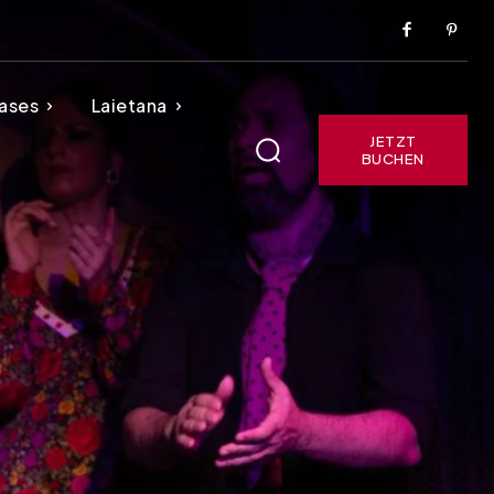
ases
Laietana
JETZT
BUCHEN