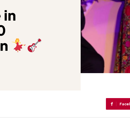
 in
0
en
Face