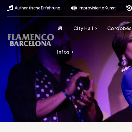
Authentische Erfahrung
Improvisierte Kunst
H
City Hall
Cordobés
o
Infos
m
e