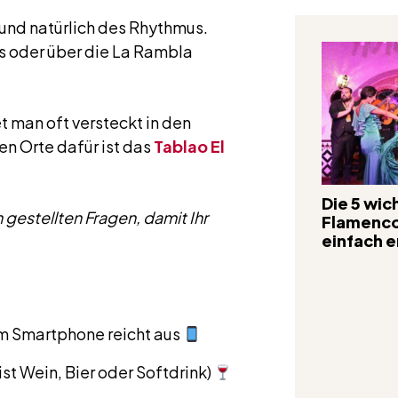
r und natürlich des Rhythmus.
s oder über die La Rambla
 man oft versteckt in den
en Orte dafür ist das
Tablao El
Die 5 wic
gestellten Fragen, damit Ihr
Flamenco-
einfach e
m Smartphone reicht aus
st Wein, Bier oder Softdrink)