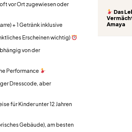
oft vor Ort zugewiesen oder
Das Le
Vermächt
Amaya
re) + 1 Getränk inklusive
ktliches Erscheinen wichtig)
(abhängig von der
che Performance
nger Dresscode, aber
ise für Kinder unter 12 Jahren
torisches Gebäude), am besten