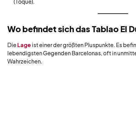
(Toque).
Wo befindet sich das Tablao El
Die
Lage
ist einer der größten Pluspunkte. Es befin
lebendigsten Gegenden Barcelonas, oft in unmitte
Wahrzeichen.