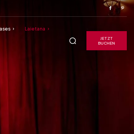
ases
Laietana
JETZT
BUCHEN