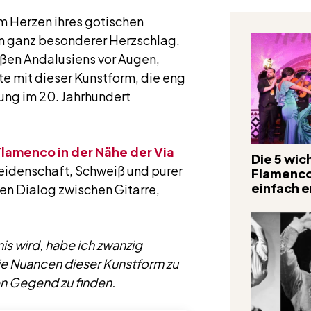
im Herzen ihres gotischen
in ganz besonderer Herzschlag.
aßen Andalusiens vor Augen,
te mit dieser Kunstform, die eng
ung im 20. Jahrhundert
Flamenco in der Nähe der Via
Die 5 wic
 Leidenschaft, Schweiß und purer
Flamenco-
einfach e
nen Dialog zwischen Gitarre,
is wird, habe ich zwanzig
die Nuancen dieser Kunstform zu
en Gegend zu finden.