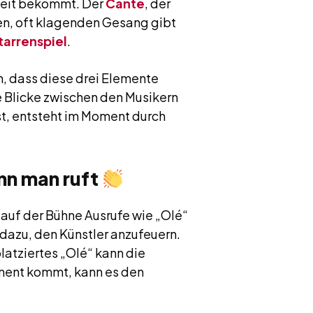
mkeit bekommt. Der
Cante
, der
en, oft klagenden Gesang gibt
tarrenspiel
.
en, dass diese drei Elemente
 Blicke zwischen den Musikern
st, entsteht im Moment durch
nn man ruft
 auf der Bühne Ausrufe wie „Olé“
 dazu, den Künstler anzufeuern.
platziertes „Olé“ kann die
ment kommt, kann es den