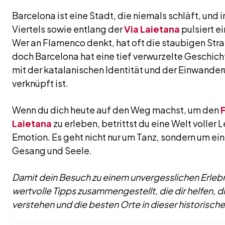
Barcelona ist eine Stadt, die niemals schläft, und 
Viertels sowie entlang der
Via Laietana
pulsiert e
Wer an Flamenco denkt, hat oft die staubigen Str
doch Barcelona hat eine tief verwurzelte Geschich
mit der katalanischen Identität und der Einwander
verknüpft ist.
Wenn du dich heute auf den Weg machst, um den
Laietana
zu erleben, betrittst du eine Welt voller
Emotion. Es geht nicht nur um Tanz, sondern um ei
Gesang und Seele.
Damit dein Besuch zu einem unvergesslichen Erlebn
wertvolle Tipps zusammengestellt, die dir helfen, 
verstehen und die besten Orte in dieser historisch