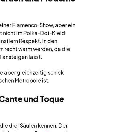
einer Flamenco-Show, aber ein
t nicht im Polka-Dot-Kleid
ünstlern Respekt. In den
em recht warm werden, da die
 ansteigen lässt.
e aber gleichzeitig schick
schen Metropole ist.
 Cante und Toque
 die drei Säulen kennen. Der