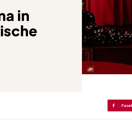
a in
tische
Face