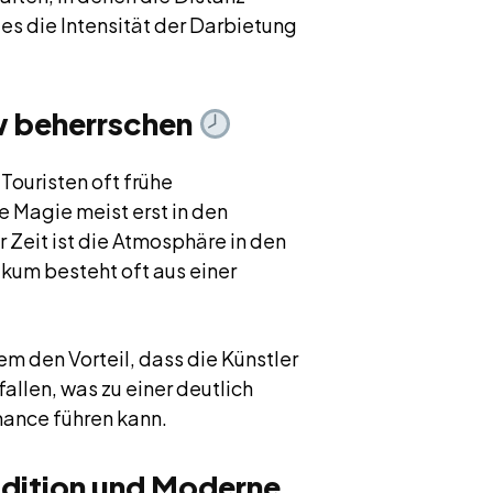
es die Intensität der Darbietung
ow beherrschen
Touristen oft frühe
e Magie meist erst in den
 Zeit ist die Atmosphäre in den
kum besteht oft aus einer
m den Vorteil, dass die Künstler
llen, was zu einer deutlich
mance führen kann.
adition und Moderne