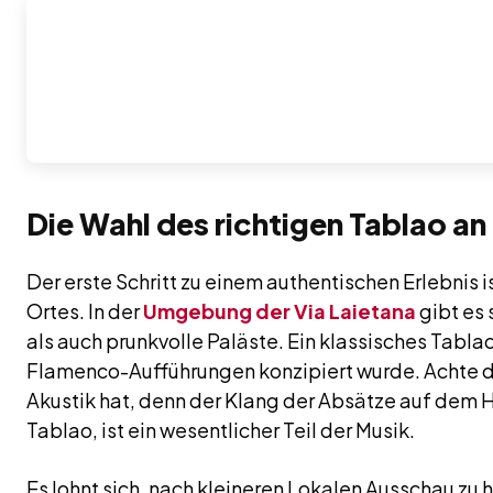
Die Wahl des richtigen Tablao an
Der erste Schritt zu einem authentischen Erlebnis i
Ortes. In der
Umgebung der Via Laietana
gibt es
als auch prunkvolle Paläste. Ein klassisches Tablao i
Flamenco-Aufführungen konzipiert wurde. Achte da
Akustik hat, denn der Klang der Absätze auf dem
Tablao, ist ein wesentlicher Teil der Musik.
Es lohnt sich, nach kleineren Lokalen Ausschau zu h