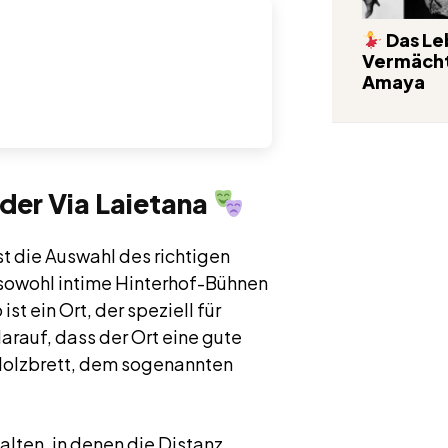
Das Le
Vermächt
Amaya
 der Via Laietana
st die Auswahl des richtigen
 sowohl intime Hinterhof-Bühnen
st ein Ort, der speziell für
rauf, dass der Ort eine gute
 Holzbrett, dem sogenannten
alten, in denen die Distanz