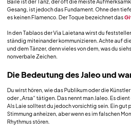
Baile ist der Tanz, der oft die meiste Aufmerksa
Gesang, ist jedoch das Fundament. Ohne den tief
es keinen Flamenco. Der Toque bezeichnet das
Gi
In den Tablaos der Via Laietana wirst du feststell
ständig miteinander kommunizieren. Achte auf die
und dem Tänzer, denn vieles von dem, was du sieh
nonverbale Zeichen.
Die Bedeutung des Jaleo und wa
Du wirst hören, wie das Publikum oder die Künstler
oder „Arsa“ tätigen. Das nennt man Jaleo. Es dient
Als Laie solltest du jedoch vorsichtig sein. Ein gut 
Stimmung anheizen, aber wenn es im falschen Mo
Rhythmus stören.