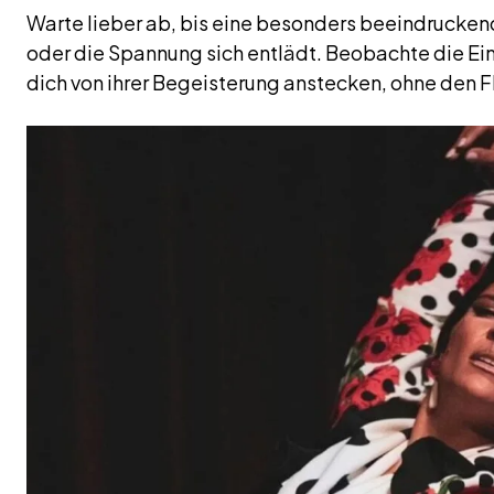
Warte lieber ab, bis eine besonders beeindrucke
oder die Spannung sich entlädt. Beobachte die Ei
dich von ihrer Begeisterung anstecken, ohne den F