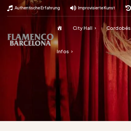
Authentische Erfahrung
Improvisierte Kunst
H
City Hall
Cordobés
o
Infos
m
e