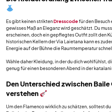
Es gibt keinen strikten
Dresscode
für den Besuch 
gewisses Maß an Eleganz wird geschätzt. Du muss
erscheinen, doch ein gepflegtes Outfit zollt den K
historischen Kellern der Via Laietana kann es zud
Energie auf der Bühne die Raumtemperatur schnell
Wähle daher Kleidung, in der du dich wohlfühlst, di
genug für einen besonderen Abend in der katalani
Den Unterschied zwischen Baile
verstehen
Um den Flamenco wirklich zu schätzen, solltest du