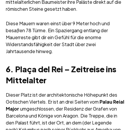
mittelalterlichen Baumeister ihre Paläste direkt auf die
römischen Steine gesetzt haben.
Diese Mauern waren einst über 9 Meter hoch und
besaßen 78 Türme. Ein Spaziergang entlang der
Mauerreste gibt dir ein Gefühl für die enorme
Widerstandsfähigkeit der Stadt über zwei
Jahrtausende hinweg.
6. Plaça del Rei – Zeitreise ins
Mittelalter
Dieser Platz ist der architektonische Höhepunkt des
Gotischen Viertels. Er ist an drei Seiten vom
Palau Reial
Major
umgeschlossen, der Residenz der Grafen von
Barcelona und Könige von Aragon. Die Treppe, die in
den Palast führt, ist der Ort, an dem (der Legende
nach) Kolumbus nach seiner Rückkehr aus Amerika von