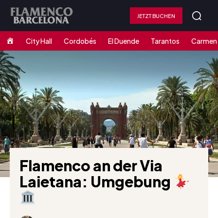
JETZT BUCHEN
Home
City Hall
Cordobés
El Duende
Tarantos
Carmen
Flamenco an der Via
Laietana: Umgebung