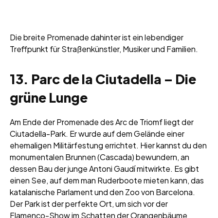
Die breite Promenade dahinter ist ein lebendiger
Treffpunkt für Straßenkünstler, Musiker und Familien.
13. Parc de la Ciutadella – Die
grüne Lunge
Am Ende der Promenade des Arc de Triomf liegt der
Ciutadella-Park. Er wurde auf dem Gelände einer
ehemaligen Militärfestung errichtet. Hier kannst du den
monumentalen Brunnen (Cascada) bewundern, an
dessen Bau der junge Antoni Gaudí mitwirkte. Es gibt
einen See, auf dem man Ruderboote mieten kann, das
katalanische Parlament und den Zoo von Barcelona.
Der Park ist der perfekte Ort, um sich vor der
Flamenco-Show im Schatten der Orangenbäume