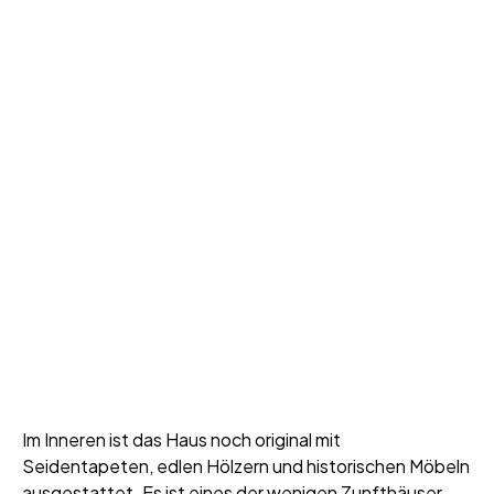
Im Inneren ist das Haus noch original mit
Seidentapeten, edlen Hölzern und historischen Möbeln
ausgestattet. Es ist eines der wenigen Zunfthäuser