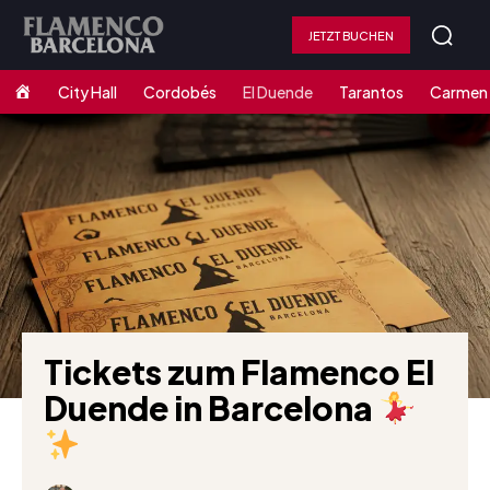
JETZT BUCHEN
Home
City Hall
Cordobés
El Duende
Tarantos
Carmen
Tickets zum Flamenco El
Duende in Barcelona