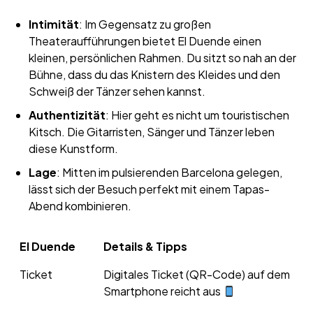
Intimität
: Im Gegensatz zu großen
Theateraufführungen bietet El Duende einen
kleinen, persönlichen Rahmen. Du sitzt so nah an der
Bühne, dass du das Knistern des Kleides und den
Schweiß der Tänzer sehen kannst.
Authentizität
: Hier geht es nicht um touristischen
Kitsch. Die Gitarristen, Sänger und Tänzer leben
diese Kunstform.
Lage
: Mitten im pulsierenden Barcelona gelegen,
lässt sich der Besuch perfekt mit einem Tapas-
Abend kombinieren.
El Duende
Details & Tipps
Ticket
Digitales Ticket (QR-Code) auf dem
Smartphone reicht aus