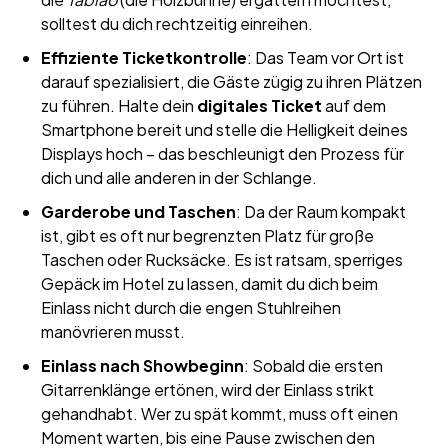
solltest du dich rechtzeitig einreihen.
Effiziente Ticketkontrolle
: Das Team vor Ort ist
darauf spezialisiert, die Gäste zügig zu ihren Plätzen
zu führen. Halte dein
digitales Ticket
auf dem
Smartphone bereit und stelle die Helligkeit deines
Displays hoch – das beschleunigt den Prozess für
dich und alle anderen in der Schlange.
Garderobe und Taschen
: Da der Raum kompakt
ist, gibt es oft nur begrenzten Platz für große
Taschen oder Rucksäcke. Es ist ratsam, sperriges
Gepäck im Hotel zu lassen, damit du dich beim
Einlass nicht durch die engen Stuhlreihen
manövrieren musst.
Einlass nach Showbeginn
: Sobald die ersten
Gitarrenklänge ertönen, wird der Einlass strikt
gehandhabt. Wer zu spät kommt, muss oft einen
Moment warten, bis eine Pause zwischen den