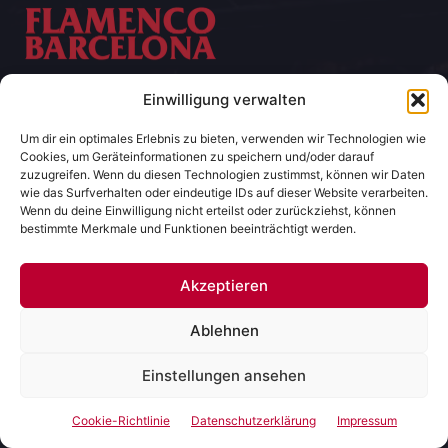
Einwilligung verwalten
Tickets für Flamenco Shows in Barcelona.
Dieses Portal agiert als spezialisiertes
Um dir ein optimales Erlebnis zu bieten, verwenden wir Technologien wie
Informationsmedium und ist bewusst nicht an
Cookies, um Geräteinformationen zu speichern und/oder darauf
zuzugreifen. Wenn du diesen Technologien zustimmst, können wir Daten
einzelne Veranstalter gebunden. Unsere
wie das Surfverhalten oder eindeutige IDs auf dieser Website verarbeiten.
redaktionelle Unabhängigkeit garantiert Ihnen eine
Wenn du deine Einwilligung nicht erteilst oder zurückziehst, können
bestimmte Merkmale und Funktionen beeinträchtigt werden.
objektive und transparente Marktanalyse der
Flamenco-Szene in Barcelona.
Akzeptieren
Ablehnen
Entdecken
Einstellungen ansehen
Theater City Hall
Tablao Cordobés
Cookie-Richtlinie
Datenschutzerklärung
Impressum
El Duende