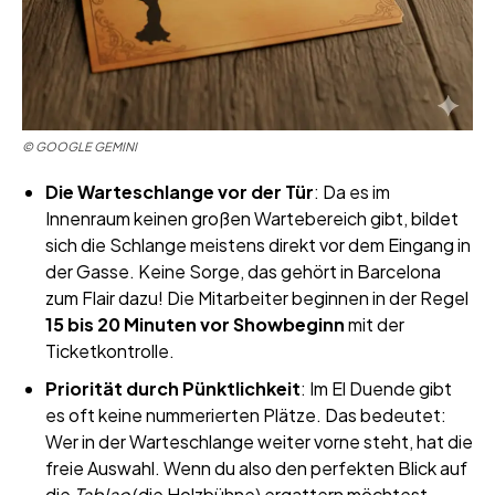
© GOOGLE GEMINI
Die Warteschlange vor der Tür
: Da es im
Innenraum keinen großen Wartebereich gibt, bildet
sich die Schlange meistens direkt vor dem Eingang in
der Gasse. Keine Sorge, das gehört in Barcelona
zum Flair dazu! Die Mitarbeiter beginnen in der Regel
15 bis 20 Minuten vor Showbeginn
mit der
Ticketkontrolle.
Priorität durch Pünktlichkeit
: Im El Duende gibt
es oft keine nummerierten Plätze. Das bedeutet:
Wer in der Warteschlange weiter vorne steht, hat die
freie Auswahl. Wenn du also den perfekten Blick auf
die
Tablao
(die Holzbühne) ergattern möchtest,