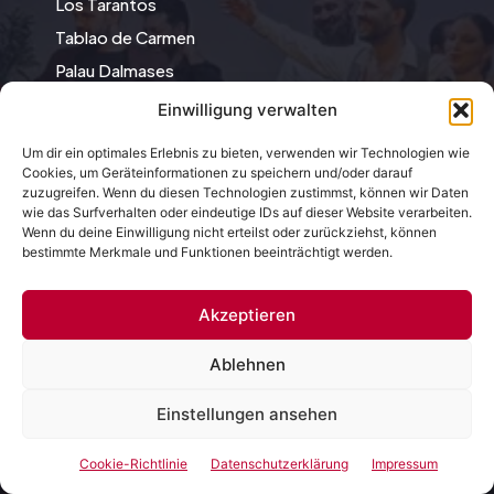
Los Tarantos
Tablao de Carmen
Palau Dalmases
Flamenco Laietana
Einwilligung verwalten
Um dir ein optimales Erlebnis zu bieten, verwenden wir Technologien wie
Menü
Cookies, um Geräteinformationen zu speichern und/oder darauf
zuzugreifen. Wenn du diesen Technologien zustimmst, können wir Daten
wie das Surfverhalten oder eindeutige IDs auf dieser Website verarbeiten.
Über uns
Wenn du deine Einwilligung nicht erteilst oder zurückziehst, können
bestimmte Merkmale und Funktionen beeinträchtigt werden.
Impressum
Datenschutzerklärung
Akzeptieren
Cookie-Richtlinie (EU)
Ablehnen
Infos
Einstellungen ansehen
Authentische Erfahrung
Cookie-Richtlinie
Datenschutzerklärung
Impressum