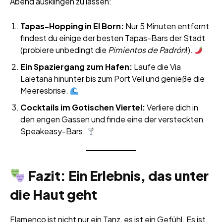
Abend ausklingen zu lassen:
Tapas-Hopping in El Born:
Nur 5 Minuten entfernt
findest du einige der besten Tapas-Bars der Stadt
(probiere unbedingt die
Pimientos de Padrón
!).
Ein Spaziergang zum Hafen:
Laufe die Via
Laietana hinunter bis zum Port Vell und genieße die
Meeresbrise.
Cocktails im Gotischen Viertel:
Verliere dich in
den engen Gassen und finde eine der versteckten
Speakeasy-Bars.
Fazit: Ein Erlebnis, das unter
die Haut geht
Flamenco ist nicht nur ein Tanz, es ist ein Gefühl. Es ist