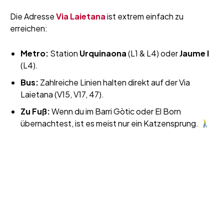
Die Adresse
Via Laietana
ist extrem einfach zu
erreichen:
Metro:
Station
Urquinaona
(L1 & L4) oder
Jaume I
(L4).
Bus:
Zahlreiche Linien halten direkt auf der Via
Laietana (V15, V17, 47).
Zu Fuß:
Wenn du im Barri Gòtic oder El Born
übernachtest, ist es meist nur ein Katzensprung.