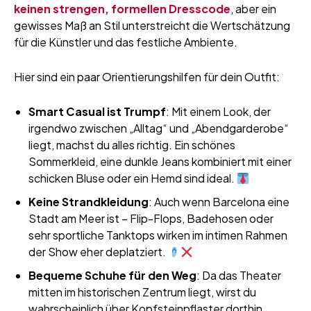
keinen strengen, formellen Dresscode
, aber ein
gewisses Maß an Stil unterstreicht die Wertschätzung
für die Künstler und das festliche Ambiente.
Hier sind ein paar Orientierungshilfen für dein Outfit:
Smart Casual ist Trumpf
: Mit einem Look, der
irgendwo zwischen „Alltag“ und „Abendgarderobe“
liegt, machst du alles richtig. Ein schönes
Sommerkleid, eine dunkle Jeans kombiniert mit einer
schicken Bluse oder ein Hemd sind ideal.
Keine Strandkleidung
: Auch wenn Barcelona eine
Stadt am Meer ist – Flip-Flops, Badehosen oder
sehr sportliche Tanktops wirken im intimen Rahmen
der Show eher deplatziert.
Bequeme Schuhe für den Weg
: Da das Theater
mitten im historischen Zentrum liegt, wirst du
wahrscheinlich über Kopfsteinpflaster dorthin