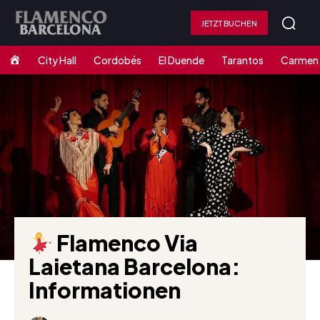
JETZT BUCHEN
Home
City Hall
Cordobés
El Duende
Tarantos
Carmen
Flamenco Via
Laietana Barcelona:
Informationen