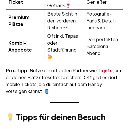
Ticket
Genießer
Getränk
Beste Sicht in
Fotografie-
Premium
den vorderen
Fans & Detail-
Plätze
Reihen
Liebhaber
Oft inkl. Tapas
Den perfekten
Kombi-
oder
Barcelona-
Angebote
Stadtführung
Abend
Pro-Tipp:
Nutze die offiziellen Partner wie
Tiqets
, um
dir deinen Platz stressfrei zu sichern. Oft gibt es dort
mobile Tickets, die du einfach auf dem Handy
vorzeigen kannst.
Tipps für deinen Besuch