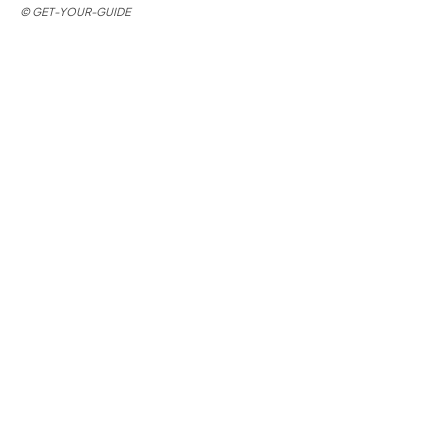
©
GET-YOUR-GUIDE
Die 5 wichtigsten Flamenco-Stile
(Palos) einfach erklärt