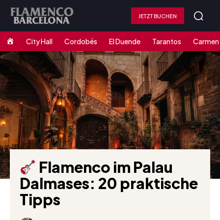
JETZT BUCHEN
Home
City Hall
Cordobés
El Duende
Tarantos
Carmen
Flamenco im Palau
Dalmases: 20 praktische
Tipps