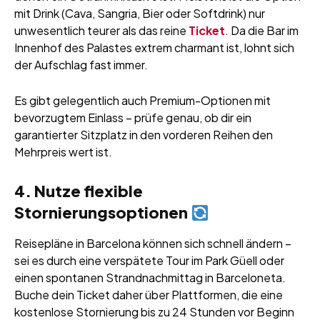
mit Drink (Cava, Sangria, Bier oder Softdrink) nur
unwesentlich teurer als das reine
Ticket
. Da die Bar im
Innenhof des Palastes extrem charmant ist, lohnt sich
der Aufschlag fast immer.
Es gibt gelegentlich auch Premium-Optionen mit
bevorzugtem Einlass – prüfe genau, ob dir ein
garantierter Sitzplatz in den vorderen Reihen den
Mehrpreis wert ist.
4. Nutze flexible
Stornierungsoptionen
Reisepläne in Barcelona können sich schnell ändern –
sei es durch eine verspätete Tour im Park Güell oder
einen spontanen Strandnachmittag in Barceloneta.
Buche dein Ticket daher über Plattformen, die eine
kostenlose Stornierung bis zu 24 Stunden vor Beginn