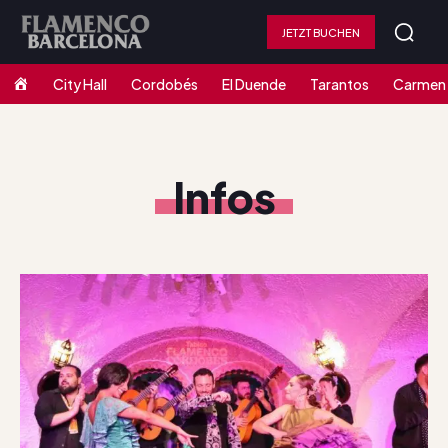
JETZT BUCHEN
Home
City Hall
Cordobés
El Duende
Tarantos
Carmen
Infos